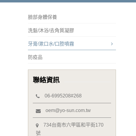
臉部身體保養
洗髮/沐浴/去角質凝膠
牙膏/漱口水/口腔噴霧
防疫品
聯絡資訊
06-6995208#268
oem@yo-sun.com.tw
734台南市六甲區和平街170
號