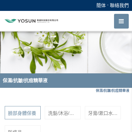
保濕/抗皺/抗痘精華液
．
簡体
聯絡我們
保濕/抗皺/抗痘精華液
首頁
臉部身體保養
保濕/抗皺/抗痘精華液
臉部身體保養
洗髮/沐浴/去
牙膏/漱口水/
角質凝膠
口腔噴霧